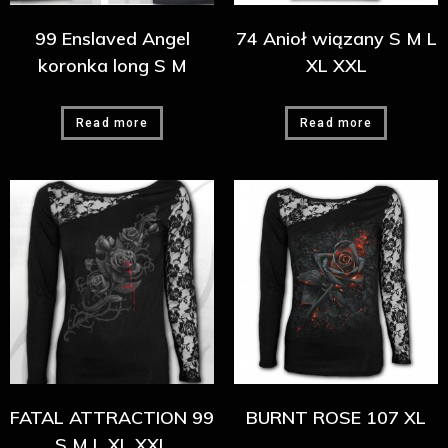
99 Enslaved Angel
74 Anioł wiązany S M L
koronka long S M
XL XXL
Read more
Read more
FATAL ATTRACTION 99
BURNT ROSE 107 XL
S M L XL XXL