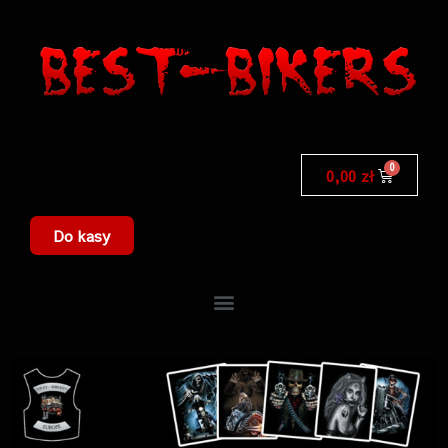
0,00
zł
Do kasy