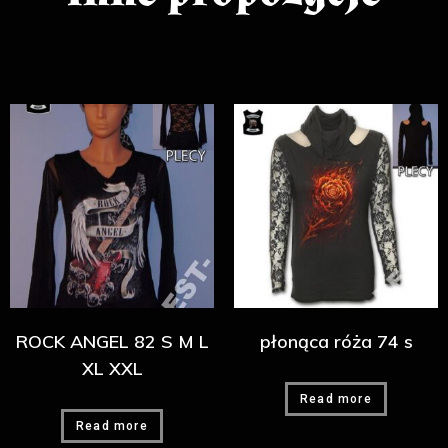
ROCK ANGEL 82 S M L
płonąca róża 74 s
XL XXL
Read more
Read more