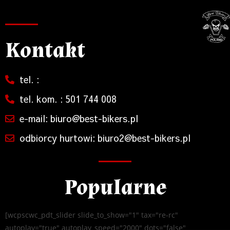
Kontakt
tel. :
tel. kom. : 501 744 008
e-mail: biuro@best-bikers.pl
odbiorcy hurtowi: biuro2@best-bikers.pl
Popularne
[wcpscwc_pdt_slider slide_to_show="1" tax="re-rc"
autoplay="true" autoplay_speed="2000" dots="false"