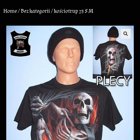
Home
/
Bez kategorii
/ kościotrup 75 S M