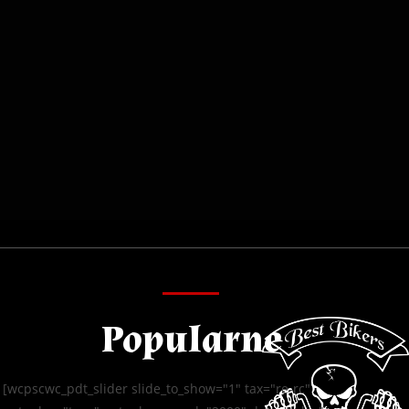
Popularne
[wcpscwc_pdt_slider slide_to_show="1" tax="re-rc"